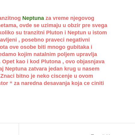
anzitnog
Neptuna
za vreme njegovog
netama, ovde se uzimaju u obzir pre svega
koliko su tranzitni Pluton i Neptun u istom
vljeni , posebno praveci negativni
ota ove osobe biti mnogo gubitaka i
ledamo kojim natalnim poljem upravlja
. Opet kao i kod Plutona , ovo objasnjava
ticaj Neptuna zatvara jedan krug u nasem
 Znaci bitno je neko ciscenje u ovom
tor “ za naredna desavanja koja ce ciniti