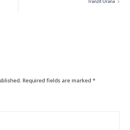
Tranzit Urana
ublished.
Required fields are marked
*