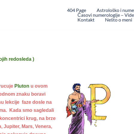
404 Page
Astrološko i nume
Časovi numerologije – Video
Kontakt
Nešto o meni
ojih redosleda )
rucuje
Pluton
u ovom
 jednom znaku boravi
su lekcije faze dosle na
ima. Kada smo sagledali
 koncentrici krug, na brze
, Jupiter, Mars, Venera,