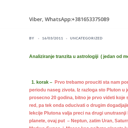
Skip
Astrologija i Numerologija
to
content
Viber, WhatsApp:+381653375089
BY
16/03/2011
UNCATEGORIZED
Analiziranje tranzita u astrologiji ( jedan od m
1. korak –
Prvo trebamo prouciti sta nam po
periodu naseg zivota. Iz razloga sto Pluton u
prosecno 20 godina, bitno je prvo videti koje 
red, pa tek onda oducivati o drugim dogadjaj
lekcije Plutona valja preci na drugi unutrasnji
planete, ovaj put – Neptun, zatim Uran, Saturn