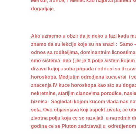
Merkur, Sunce, i Mesec kao najbrza planeta 
dogadjaje.
Ako uzmemo u obzir da je neko u fazi kada mu
znamo da su lekcije koje su na snazi : Samo – 
odnos sa roditeljima, dominantnim licnostima
smo sistema deo ( jer je X polje sistem koje
drzavu kojoj osoba pripada i odnosi sa drzav
horoskopa. Medjutim odredjena kuca vrsi i veli
znacenja IV kuce horoskopa kao sto su dogadja
nekretnine, starijim clanovima porodice, nasl
biznisa. Sagledati kojom kucom vlada nas natal
seta. Ovo objasnjava koji aspekt zivota, ce uti
zivotna polja koja ce se razvijati u narednih 
godina ce se Pluton zadrzavati u odredjenom