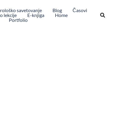
rološko savetovanje
Blog
Časovi
 lekcije
E-knjiga
Home
Portfolio