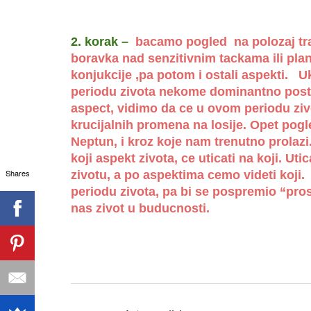
2. korak –
bacamo pogled na polozaj tr
boravka nad senzitivnim tackama ili pla
konjukcije ,pa potom i ostali aspekti. U
periodu zivota nekome dominantno posta
aspect, vidimo da ce u ovom periodu ziv
krucijalnih promena na losije. Opet pog
Neptun, i kroz koje nam trenutno prolazi
koji aspekt zivota, ce uticati na koji. U
Shares
zivotu, a po aspektima cemo videti koji.
periodu zivota, pa bi se pospremio “pros
nas zivot u buducnosti.
Post