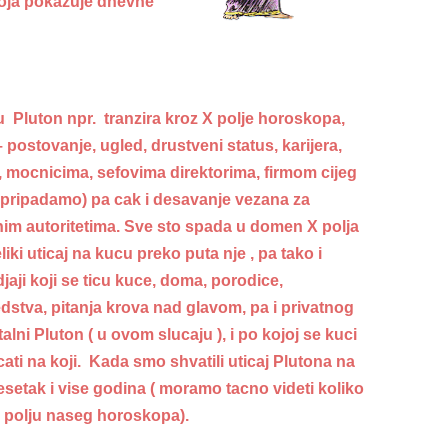
koja pokazuje dnevne
 Pluton npr. tranzira kroz X polje horoskopa,
postovanje, ugled, drustveni status, karijera,
, mocnicima, sefovima direktorima, firmom cijeg
m pripadamo) pa cak i desavanje vezana za
nim autoritetima. Sve sto spada u domen X polja
ki uticaj na kucu preko puta nje , pa tako i
ji koji se ticu kuce, doma, porodice,
edstva, pitanja krova nad glavom, pa i privatnog
ni Pluton ( u ovom slucaju ), i po kojoj se kuci
cati na koji. Kada smo shvatili uticaj Plutona na
desetak i vise godina ( moramo tacno videti koliko
 polju naseg horoskopa).