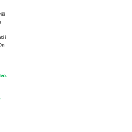
iši
u
ti i
 On
ivo.
e