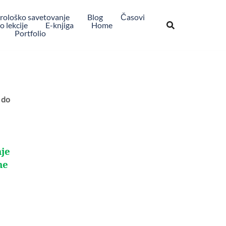
rološko savetovanje
Blog
Časovi
 lekcije
E-knjiga
Home
Portfolio
 do
nje
ne