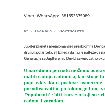
Skip
Astrologija i Numerologija
to
content
Viber, WhatsApp:+381653375089
BY
23/09/2015
UNCATEGORIZED
Jupiter planeta megalomanije i preskromna Devica. 
drugog polariteta, ali izgleda da mu je najteže da n
Generacije sa Jupiterem u Devici će verovatno okusi
U narednom periodu mo
emo o
ekiv
ž
č
malih radnji, radionica, kao što je t
popravke. Kao i poslove usmerene
porodica radila, pa tokom godina, v
Popularni
e biti kurseva koji su vr
ć
radom i zaradom.