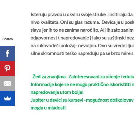
Isteruju pravdu u okviru svoje struke
, insitiraju d
nivo kvaliteta. Oni su glas razuma. D
evica je u pos
slavu jer ih to ne zanima naročito. Ali ih zato zani
odgovornost ( napredovanje ) iako su suštinski nezain
Shares
na rukovodeći položaj- nevoljno. Ovo su vredni lju
silne skromnosti teško napreduju pa se brzo mire s
Žeđ za znanjima. Zainteresovani za učenje i eduka
Informacije koje se ne mogu praktično iskoristitti 
napredovanja utom bolje!
Jupiter u devici su kursevi -mogućnost doškolova
mogla u mladosti.