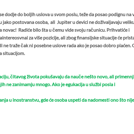
a se dodje do boljih uslova u svom poslu, t
eže da posao podignu na v
lu jako postovan
a osoba, ali Jupiter u devici ne dož
ivaljavaju velik
ma novac! Radiće bilo šta u čemu vide svoju računicu. Prihvatiće i
tereosvnai za više pozicije, ali zbog finansijske situacije će prista
di ne traže čak ni posebne uslove rada ako je posao dobro plaćen.
a situacijom.
ciju, čitavog života pokušavaju da nauče nešto novo, ali primennj
njih ne zanimamju mnogo. Ako je egukacija u službi posla i
vanja
u inostranstvu
, gde ć
e osoba uspeti da nadomest
i ono što nij