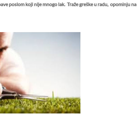
ave poslom koji nije mnogo lak. Traže greš
ke
u radu
,
opominju na