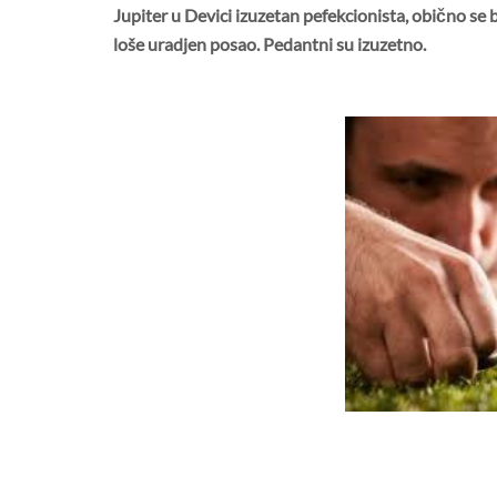
Jupiter u D
ev
ici izuzetan pefekcionista, obič
no se
b
loše uradjen posao. P
edantni
su izuzetno.