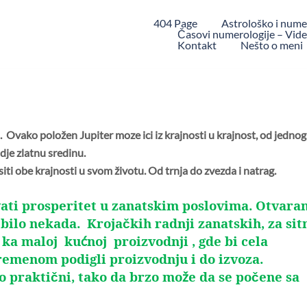
404 Page
Astrološko i nume
Časovi numerologije – Video
Kontakt
Nešto o meni
Ovako položen Jupiter moze ici iz krajnosti u krajnost, od jednog
adje zlatnu sredinu.
ti obe krajnosti u svom životu. Od trnja do zvezda i natrag.
ati prosperitet u zanatskim poslovima. Otvara
o bilo nekada. Kroja
kih radnji zanatskih, za sit
č
 ka maloj ku
noj proizvodnji , gde bi cela
ć
remenom podigli proizvodnju i do izvoza.
lo prakti
ni, tako da brzo mo
e da se po
ene sa
č
ž
č