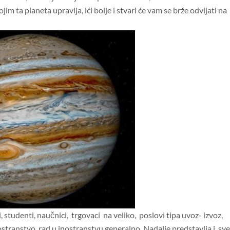
m ta planeta upravlja, ići bolje i stvari će vam se brže odvijati na
, studenti, naučnici, trgovaci na veliko, poslovi tipa uvoz- izvoz,
nostranstvo, rad u inostranstvu generalno. Nadalje predstavlja i sve