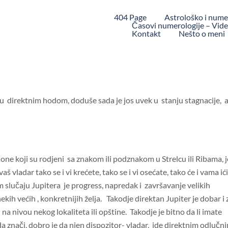
404 Page
Astrološko i nume
Časovi numerologije – Video
Kontakt
Nešto o meni
u direktnim hodom, doduše sada je jos uvek u stanju stagnacije, a
 one koji su rodjeni sa znakom ili podznakom u Strelcu ili Ribama, j
vaš vladar tako se i
vi krećete, tako se i vi osećate, tako će i vama ići
m slučaju Jupitera je progress, napredak i završavanje velikih
kih većih , konkretnijih želja. Takodje direktan Jupiter je dobar i 
na nivou nekog lokaliteta ili opštine. Takodje je bitno da li imate
 da znači, dobro je da njen dispozitor- vladar, ide direktnim odlučn