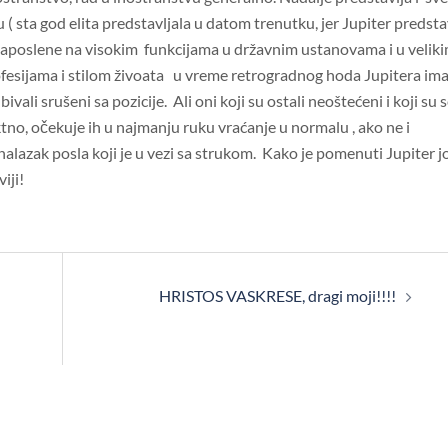
( sta god elita predstavljala u datom trenutku, jer Jupiter predsta
e zaposlene na visokim funkcijama u državnim ustanovama i u velik
esijama i stilom živoata u vreme retrogradnog hoda Jupitera ima
ivali srušeni sa pozicije. Ali oni koji su ostali neoštećeni i koji su 
tno, očekuje ih u najmanju ruku vraćanje u normalu , ako ne i
alazak posla koji je u vezi sa strukom. Kako je pomenuti Jupiter j
iji!
HRISTOS VASKRESE, dragi moji!!!!