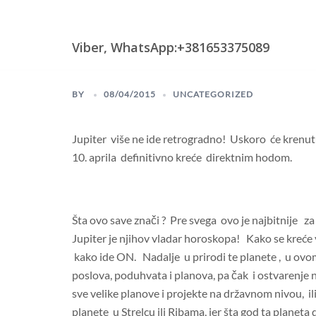
Skip
Astrologija i Numerologija
to
content
Viber, WhatsApp:+381653375089
BY
08/04/2015
UNCATEGORIZED
Jupiter više ne ide retrogradno! Uskoro će krenut
10. aprila definitivno kreće direktnim hodom.
Šta ovo save znači ? Pre svega ovo je najbitnije za
Jupiter je njihov vladar horoskopa! Kako se kreće 
kako ide ON. Nadalje
u prirodi te planete , u ovo
poslova, poduhvata i planova, pa čak i ostvarenje ne
sve velike planove i projekte na državnom nivou, ili 
planete u Strelcu ili Ribama, jer šta god ta planeta