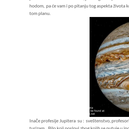
hodom, pa će vam i po pitanju tog aspekta života koji
tom planu.
Inače profesije Jupitera su : sveštenstvo, profesori
turizam, Bilo koji poslovi zbog kojih se putuje u i