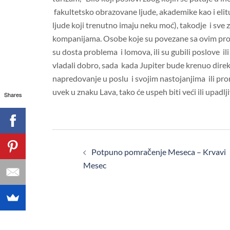
fakultetsko obrazovane ljude, akademike kao i elitu 
ljude koji trenutno imaju neku moć), takodje i sv
kompanijama. Osobe koje su povezane sa ovim prof
su dosta problema i lomova, ili su gubili poslove ili b
vladali dobro, sada kada Jupiter bude krenuo direk
napredovanje u poslu i svojim nastojanjima ili pron
uvek u znaku Lava, tako će uspeh biti veći ili upadljiv
Shares
Post
Potpuno pomračenje Meseca – Krvavi
navigation
Mesec