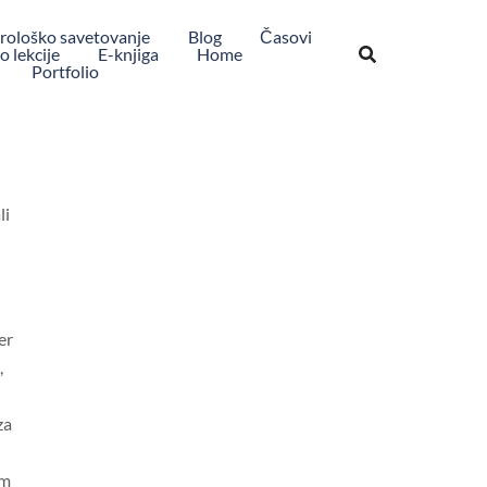
rološko savetovanje
Blog
Časovi
 lekcije
E-knjiga
Home
Portfolio
li
er
,
za
im