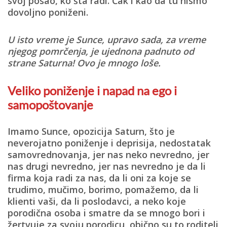
svoj posao, ko šta radi. Čak i kao da tu nismo
dovoljno poniženi.
U isto vreme je Sunce, upravo sada, za vreme
njegog pomrčenja, je ujednona padnuto od
strane Saturna! Ovo je mnogo loše.
Veliko poniženje i napad na ego i
samopoštovanje
Imamo Sunce, opozicija Saturn
,
što je
neverojatno poniženje i deprisija, nedostatak
samovrednovanja, jer nas neko nevredno, jer
nas drugi nevredno, jer nas nevredno je da li
firma koja radi za nas, da li oni za koje se
trudimo, mučimo, borimo, pomažemo, da li
klienti vaši, da li poslodavci, a neko koje
porodična osoba i smatre da se mnogo bori i
žertvuje za svoju porodicu, obično su to roditeli