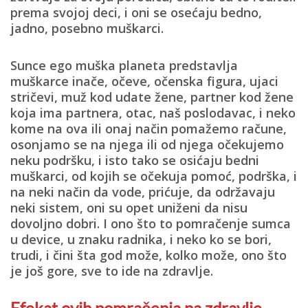
prema svojoj deci, i oni se osećaju bedno,
jadno, posebno muškarci.
Sunce ego muška planeta predstavlja
muškarce inače, očeve, očenska figura, ujaci
stričevi, muž kod udate žene, partner kod žene
koja ima partnera, otac, naš poslodavac, i neko
kome na ova ili onaj način pomažemo račune,
osonjamo se na njega ili od njega očekujemo
neku podršku, i isto tako se osićaju bedni
muškarci, od kojih se očekuja pomoć, podrška, i
na neki način da vode, prićuje, da održavaju
neki sistem, oni su opet uniženi da nisu
dovoljno dobri. I ono što to pomračenje sumca
u device, u znaku radnika, i neko ko se bori,
trudi, i čini šta god može, kolko može, ono što
je još gore, sve to ide na zdravlje.
Efekat ovih pomračenja na zdravlje