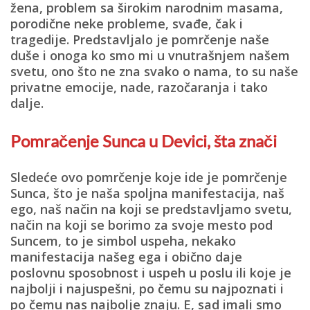
žena, problem sa širokim narodnim masama,
porodične neke probleme, svađe, čak i
tragedije. Predstavljalo je pomrčenje naše
duše i onoga ko smo mi u vnutrašnjem našem
svetu, ono što ne zna svako o nama, to su naše
privatne emocije, nade, razočaranja i tako
dalje.
Pomračenje Sunca u Devici, šta znači
Sledeće ovo pomrčenje koje ide je
pomrčenje
Sunca, što je naša spoljna manifestacija, naš
ego, naš način na koji se predstavljamo svetu,
način na koji se borimo za svoje mesto pod
Suncem,
to je simbol uspeha, nekako
manifestacija našeg ega i obično daje
poslovnu sposobnost i uspeh u poslu ili koje je
najbolji i najuspešni, po čemu su najpoznati i
po čemu nas najbolje znaju. E, sad imali smo