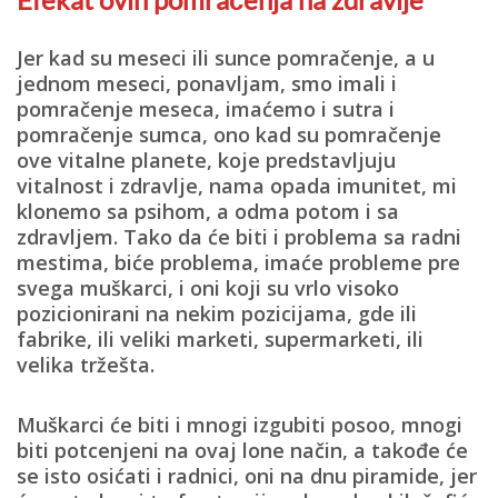
Jer kad su meseci ili sunce pomračenje, a u
jednom meseci, ponavljam, smo imali i
pomračenje meseca, imaćemo i sutra i
pomračenje sumca, ono kad su pomračenje
ove vitalne planete, koje predstavljuju
vitalnost i zdravlje, nama opada imunitet, mi
klonemo sa psihom, a odma potom i sa
zdravljem. Tako da će biti i problema sa radni
mestima, biće problema, imaće probleme pre
svega muškarci, i oni koji su vrlo visoko
pozicionirani na nekim pozicijama, gde ili
fabrike, ili veliki marketi, supermarketi, ili
velika tržešta.
Muškarci će biti i mnogi izgubiti posoo, mnogi
biti potcenjeni na ovaj lone način, a takođe će
se isto osićati i radnici, oni na dnu piramide, jer