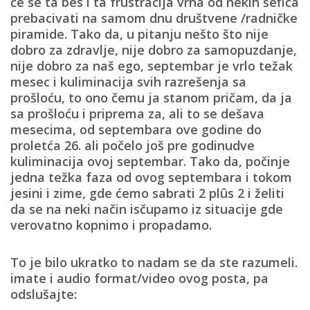
će se ta bes i ta frustracija vrha od nekih šefića
prebacivati na samom dnu društvene /radničke
piramide.
Tako da, u pitanju nešto što nije
dobro za zdravlje, nije dobro za samopuzdanje,
nije dobro za naš ego, septembar je vrlo težak
mesec i kuliminacija svih razrešenja sa
prošloću, to ono čemu ja stanom pričam, da ja
sa prošloću i priprema za, ali to se dešava
mesecima, od septembara ove godine do
proletća 26. ali počelo još pre godinudve
kuliminacija ovoj septembar. Tako da, počinje
jedna težka faza od ovog septembara i tokom
jesini i zime, gde ćemo sabrati 2 plûs 2 i želiti
da se na neki način isčupamo iz situacije gde
verovatno kopnimo i propadamo.
To je bilo ukratko to nadam se da ste razumeli.
imate i audio format/video ovog posta, pa
odslušajte: