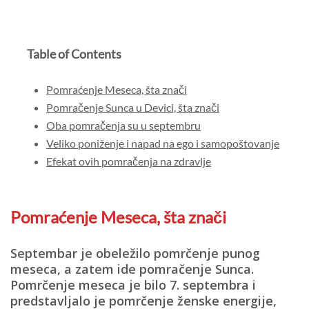
Table of Contents
Pomraćenje Meseca, šta znači
Pomračenje Sunca u Devici, šta znači
Oba pomračenja su u septembru
Veliko poniženje i napad na ego i samopoštovanje
Efekat ovih pomračenja na zdravlje
Pomraćenje Meseca, šta znači
Septembar je obeležilo pomrčenje punog
meseca, a zatem ide pomračenje Sunca.
Pomrčenje meseca je bilo
7. septembra i
predstavljalo je pomrčenje ženske energije
,