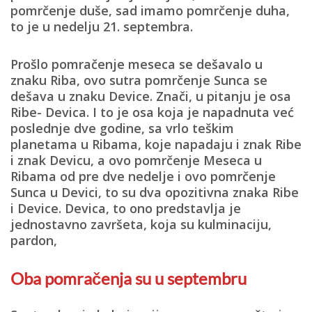
pomrčenje duše, sad imamo pomrčenje duha,
to je u nedelju 21. septembra.
Prošlo pomračenje meseca se dešavalo u
znaku Riba, ovo sutra pomrčenje Sunca se
dešava u znaku Device. Znači, u pitanju je osa
Ribe- Devica. I to je osa koja je napadnuta već
poslednje dve godine, sa vrlo teškim
planetama u Ribama, koje napadaju i znak Ribe
i znak Devicu, a ovo pomrčenje Meseca u
Ribama od pre dve nedelje i ovo pomrčenje
Sunca u Devici, to su dva opozitivna znaka Ribe
i Device. Devica, to ono predstavlja je
jednostavno završeta, koja su kulminaciju,
pardon,
Oba pomračenja su u septembru