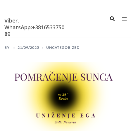
Skip
Astrologija i
Numerologija
to
content
Viber,
WhatsApp:+3816533750
89
BY
21/09/2025
UNCATEGORIZED