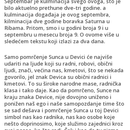
Septembar je kulminacija svego ovoga, što je
bilo aktuelno prethune dve-tri godine.
a
kulminacija događaja je ovog septembra,
kilminacija dve godine boravka Saturna u
Ribama. Pritom, smo i u godini broja 9 i u
septembru u mesecu broja 9. O ovome više u
sledećem tekstu koji izlazi za dva dana.
Samo pomrčenje Sunca u Devici će najviše
udariti na ljude koji su radni, robovi, obični
ljudi, znači, većina nas, kmetovi, što se nekada
govorilo, jel znak Devica su obični radnici i
kmetovi. To su široke narodne mase, radnička
klasa i tako daje
. Kao da pomrčeno, Sunce na
kraju znaka Device, nije dovojno uniženo i
ponižen naš ego i naše samopozdanje time što
se sad dešava i pomrčenje Sunca u toj Devici
simbol nas kao radnika, nas kao osobe koje
nešto doprinosimo, koje služimo zajednici kroz