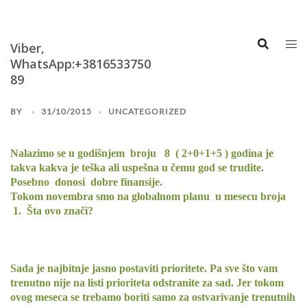
Skip
Astrologija i
Numerologija
to
content
Viber,
WhatsApp:+3816533750
89
BY
31/10/2015
UNCATEGORIZED
Nalazimo se u godišnjem broju 8 ( 2+0+1+5 ) godina je
takva kakva je teška ali uspešna u čemu god se trudite.
Posebno donosi dobre finansije.
Tokom novembra smo na globalnom planu u mesecu broja
1. Šta
ovo znači?
Sada je najbitnje jasno postaviti prioritete. Pa sve što vam
trenutno nije na listi prioriteta odstranite za sad. Jer tokom
ovog meseca se trebamo boriti samo za ostvarivanje trenutnih