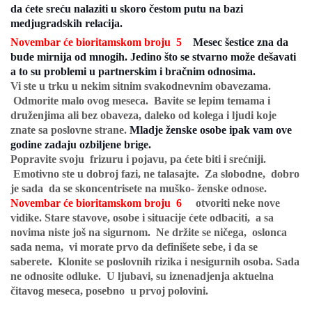
da ćete sreću nalaziti u skoro čestom putu na bazi
medjugradskih relacija.
Novembar će bioritamskom broju 5
Mesec šestice zna da
bude mirnija od mnogih. Jedino što se stvarno može dešavati
a to su problemi u partnerskim i bračnim odnosima.
Vi ste u trku u nekim sitnim svakodnevnim obavezama.
Odmorite malo ovog meseca. Bavite se lepim temama i
druženjima ali bez obaveza, daleko od kolega i ljudi koje
znate sa poslovne strane.
Mladje ženske osobe ipak vam ove
godine zadaju ozbiljene brige.
Popravite svoju frizuru i pojavu, pa ćete biti i srećniji.
Emotivno ste u dobroj fazi, ne talasajte. Za slobodne, dobro
je sada da se skoncentrisete na muško- ženske odnose.
Novembar će bioritamskom broju 6
otvoriti neke nove
vidike. Stare stavove, osobe i situacije ćete odbaciti, a sa
novima niste još na sigurnom. Ne držite se ničega, oslonca
sada nema, vi morate prvo da definišete sebe, i da se
saberete. Klonite se poslovnih rizika i nesigurnih osoba. Sada
ne odnosite odluke. U ljubavi, su iznenadjenja aktuelna
čitavog meseca, posebno u prvoj polovini.