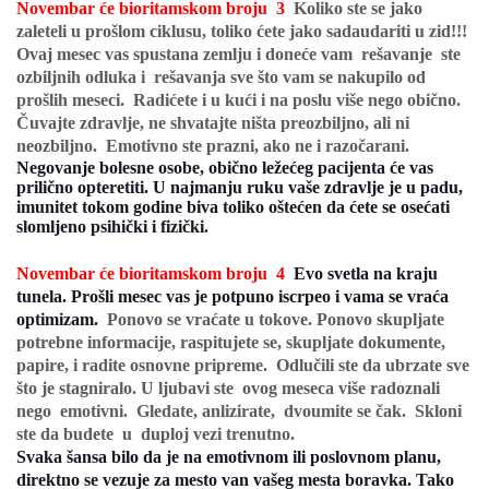
Novembar će bioritamskom broju 3
Koliko ste se jako
zaleteli u prošlom ciklusu, toliko ćete jako sadaudariti u zid!!!
Ovaj mesec vas spustana zemlju i
doneće vam rešavanje ste
ozbiljnih odluka i rešavanja sve što vam se nakupilo od
prošlih meseci. Radićete i u kući i na poslu više nego obično.
Čuvajte zdravlje, ne shvatajte ništa preozbiljno, ali ni
neozbiljno. Emotivno ste prazni, ako ne i razočarani.
Negovanje bolesne osobe, obično ležećeg pacijenta će vas
prilično opteretiti. U najmanju ruku vaše zdravlje je u padu,
imunitet tokom godine biva toliko oštećen da ćete se osećati
slomljeno psihički i fizički.
Novembar će bioritamskom broju 4
Evo svetla na kraju
tunela. Prošli mesec vas je potpuno iscrpeo i vama se vraća
optimizam.
Ponovo se vraćate u tokove. Ponovo skupljate
potrebne informacije, raspitujete se, skupljate dokumente,
papire, i radite osnovne pripreme. Odlučili ste da ubrzate sve
što je stagniralo. U ljubavi ste ovog meseca više radoznali
nego emotivni. Gledate, anlizirate, dvoumite se čak. Skloni
ste da budete u duploj vezi trenutno.
Svaka šansa bilo da je na emotivnom ili poslovnom planu,
direktno se vezuje za mesto van vašeg mesta boravka. Tako