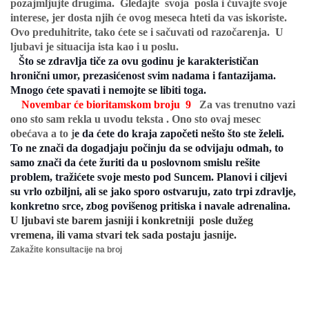
pozajmljujte drugima. Gledajte svoja posla i čuvajte svoje
interese, jer dosta njih će ovog meseca hteti da vas iskoriste.
Ovo preduhitrite, tako ćete se i sačuvati od razočarenja. U
ljubavi je situacija ista kao i u poslu.
Što se zdravlja tiče za ovu godinu je karakterističan
hronični umor, prezasićenost svim nadama i fantazijama.
Mnogo ćete spavati i nemojte se libiti toga.
Novembar će bioritamskom broju 9
Za vas trenutno vazi
ono sto sam rekla u uvodu teksta .
Ono sto ovaj mesec
obećava a to j
e da ćete do kraja započeti nešto što ste želeli.
To ne znači da dogadjaju počinju da se odvijaju odmah, to
samo znači da ćete žuriti da u poslovnom smislu rešite
problem, tražićete svoje mesto pod Suncem. Planovi i ciljevi
su vrlo ozbiljni, ali se jako sporo ostvaruju, zato trpi zdravlje,
konkretno srce, zbog povišenog pritiska i navale adrenalina.
U ljubavi ste barem jasniji i konkretniji posle dužeg
vremena, ili vama stvari tek sada postaju jasnije.
Zakažite konsultacije na broj