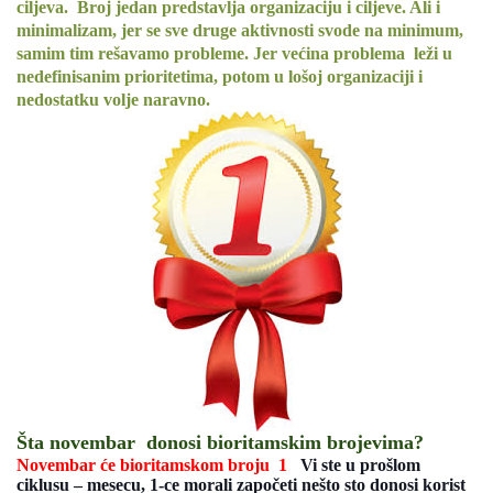
ciljeva. Broj jedan predstavlja organizaciju i ciljeve. Ali i
minimalizam, jer se sve druge aktivnosti svode na minimum,
samim tim rešavamo probleme. Jer većina problema leži u
nedefinisanim prioritetima, potom u lošoj organizaciji i
nedostatku volje naravno.
Šta novembar donosi bioritamskim brojevima?
Novembar će bioritamskom broju 1
Vi ste u prošlom
ciklusu – mesecu, 1-ce morali započeti nešto sto donosi korist