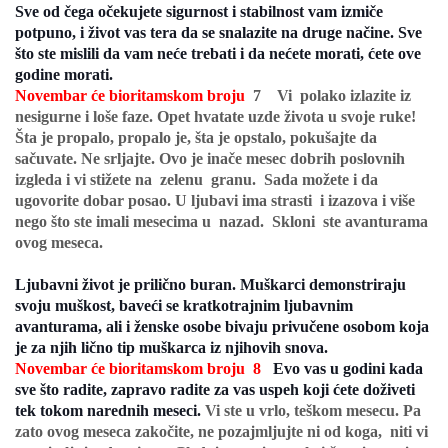
Sve od čega očekujete sigurnost i stabilnost vam izmiče
potpuno, i život vas tera da se snalazite na druge načine. Sve
što ste mislili da vam neće trebati i da nećete morati, ćete ove
godine morati.
Novembar će bioritamskom broju
7
Vi polako izlazite iz
nesigurne i loše faze.
Opet hvatate uzde života u svoje ruke!
Šta je propalo, propalo je, šta je opstalo, pokušajte da
sačuvate. Ne srljajte. Ovo je inače mesec dobrih poslovnih
izgleda i vi stižete na zelenu granu. Sada možete i da
ugovorite dobar posao. U ljubavi ima strasti i izazova i više
nego što ste imali mesecima u nazad. Skloni ste avanturama
ovog meseca.
Ljubavni život je prilično buran. Muškarci demonstriraju
svoju muškost, baveći se kratkotrajnim ljubavnim
avanturama, ali i ženske osobe bivaju privučene osobom koja
je za njih lično tip muškarca iz njihovih snova.
Novembar će bioritamskom broju 8
Evo vas u godini kada
sve što radite, zapravo radite za vas uspeh koji ćete doživeti
tek tokom narednih meseci.
Vi ste u vrlo, teškom mesecu. Pa
zato ovog meseca zakočite, ne pozajmljujte ni od koga, niti vi