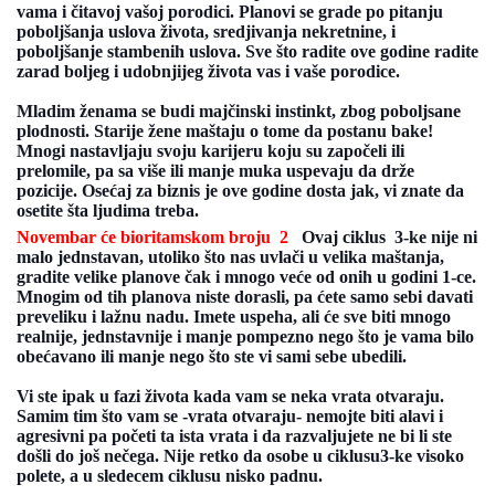
vama i čitavoj vašoj porodici. Planovi se grade po pitanju
poboljšanja uslova života, sredjivanja nekretnine, i
poboljšanje stambenih uslova. Sve što radite ove godine radite
zarad boljeg i udobnjijeg života vas i vaše porodice.
Mladim ženama se budi majčinski instinkt, zbog poboljsane
plodnosti. Starije žene maštaju o tome da postanu bake!
Mnogi nastavljaju svoju karijeru koju su započeli ili
prelomile, pa sa više ili manje muka uspevaju da drže
pozicije. Osećaj za biznis je ove godine dosta jak, vi znate da
osetite šta ljudima treba.
Novembar će bioritamskom broju 2
Ovaj ciklus 3-ke nije ni
malo jednstavan, utoliko što nas uvlači u velika maštanja,
gradite velike planove čak i mnogo veće od onih u godini 1-ce.
Mnogim od tih planova niste dorasli, pa ćete samo sebi davati
preveliku i lažnu nadu. Imete uspeha, ali će sve biti mnogo
realnije, jednstavnije i manje pompezno nego što je vama bilo
obećavano ili manje nego što ste vi sami sebe ubedili.
Vi ste ipak u fazi života kada vam se neka vrata otvaraju.
Samim tim što vam se -vrata otvaraju- nemojte biti alavi i
agresivni pa početi ta ista vrata i da razvaljujete ne bi li ste
došli do još nečega.
Nije retko da osobe u ciklusu3-ke visoko
polete, a u sledecem ciklusu nisko padnu.