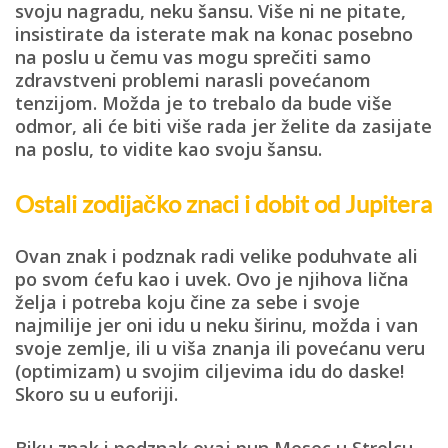
svoju nagradu, neku šansu. Više ni ne pitate,
insistirate da isterate mak na konac posebno
na poslu u čemu vas mogu sprečiti samo
zdravstveni problemi narasli povećanom
tenzijom. Možda je to trebalo da bude više
odmor, ali će biti više rada jer želite da zasijate
na poslu, to vidite kao svoju šansu.
Ostali zodijačko znaci i dobit od Jupitera
Ovan znak i podznak
radi velike poduhvate ali
po svom ćefu kao i uvek. Ovo je njihova lična
želja i potreba koju čine za sebe i svoje
najmilije jer oni idu u neku širinu, možda i van
svoje zemlje, ili u viša znanja ili povećanu veru
(optimizam) u svojim ciljevima idu do daske!
Skoro su u euforiji.
Biku znak i podznak
ovaj pun Mesec u Strelcu