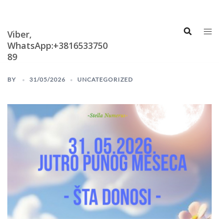
Skip
Astrologija i
Numerologija
to
content
Viber,
WhatsApp:+3816533750
89
BY
31/05/2026
UNCATEGORIZED