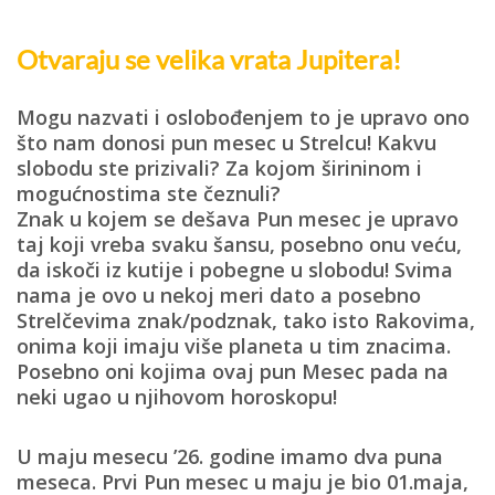
Otvaraju se velika vrata Jupitera!
Mogu nazvati i oslobođenjem to je upravo ono
što nam donosi pun mesec u Strelcu! Kakvu
slobodu ste prizivali? Za kojom širininom i
mogućnostima ste čeznuli?
Znak u kojem se dešava
Pun mesec
je upravo
taj koji vreba svaku šansu, posebno onu veću,
da iskoči iz kutije i pobegne u slobodu! Svima
nama je ovo u nekoj meri dato a posebno
Strelčevima znak/podznak, tako isto Rakovima,
onima koji imaju više planeta u tim znacima.
Posebno oni kojima ovaj pun Mesec pada na
neki ugao u njihovom horoskopu!
U maju mesecu ’26. godine imamo dva puna
meseca. Prvi Pun mesec u maju je bio 01.maja,