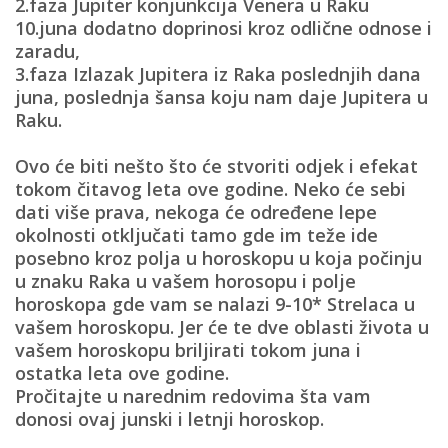
2.faza
Jupiter konjunkcija Venera u Raku
10.juna dodatno doprinosi kroz odlične odnose i
zaradu,
3.faza
Izlazak Jupitera iz Raka
poslednjih dana
juna, poslednja šansa koju nam daje Jupitera u
Raku.
Ovo će biti nešto što će stvoriti odjek i efekat
tokom čitavog leta ove godine. Neko će sebi
dati više prava, nekoga će određene lepe
okolnosti otključati tamo gde im teže ide
posebno kroz polja u horoskopu u koja počinju
u znaku Raka u vašem horosopu i polje
horoskopa gde vam se nalazi 9-10* Strelaca u
vašem horoskopu. Jer će te dve oblasti života u
vašem horoskopu briljirati tokom juna i
ostatka leta ove godine.
Pročitajte u narednim redovima šta vam
donosi ovaj junski i letnji horoskop.