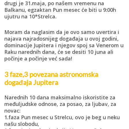
drugi je
31.maja, po našem vremenu na
Balkanu, egzaktan Pun mesec će biti u 9:00h
ujutru
na 10*Strelca.
Moram da naglasim da je ovo samo uvertira i
najava najradosnijeg događaja u ovoj godini,
dominacije Jupitera i njegov spoj sa Venerom u
Raku narednih dana, će se desiti 10 juna ali
počinje a počinje već sada!
3 faze,3 povezana astronomska
događaja Jupitera
Narednih 10 dana maksimalno iskoristite za
međuljudske odnose, za posao, za ljubav, za
novac:
1.faza
Pun mesec u Strelcu
, ovo je beg u neku
našu slobodu,