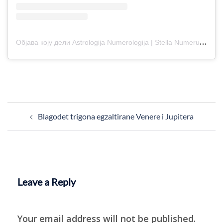
О
бјава коју дели Astrologija Numerologija | Stella Numerus (@stella_numerus)
Post
Blagodet trigona egzaltirane Venere i Jupitera
navigation
Leave a Reply
Your email address will not be published.