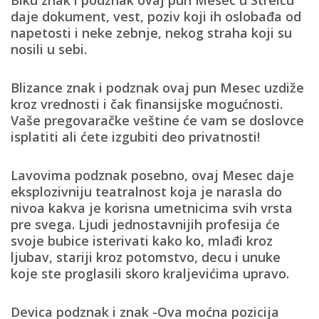
daje dokument, vest, poziv koji ih oslobađa od
napetosti i neke zebnje, nekog straha koji su
nosili u sebi.
Blizance znak i podznak
ovaj pun Mesec uzdiže
kroz vrednosti i čak finansijske mogućnosti.
Vaše pregovaračke veštine će vam se doslovce
isplatiti ali ćete izgubiti deo privatnosti!
Lavovima podznak posebno
, ovaj Mesec daje
eksplozivniju teatralnost koja je narasla do
nivoa kakva je korisna umetnicima svih vrsta
pre svega. Ljudi jednostavnijih profesija će
svoje bubice isterivati kako ko, mlađi kroz
ljubav, stariji kroz potomstvo, decu i unuke
koje ste proglasili skoro kraljevićima upravo.
Devica podznak i znak
-Ova moćna pozicija