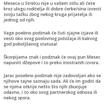
Meseca u Strelcu nije u vašem stilu ali ćete
kroz ulogu roditelja ili dobre ćerke/sina izvesti
svoju tačku zbog nekog kruga prijatelja ili
jednog od njih.
Vage poebno podznak
će čuti sjajne izjave ili
vesti oko svog poslovnog položaja ili kakvog
god poboljšanog statusa!
Škorpijama znak i podznak
će ovaj pun Mesec
napuniti džepove i to preko inostranih izvora.
Jarac posebno podznak
nije zadovoljan ako se
njihove tajne saznaju sada. Ali će im goditi da
se njima otkrije nešto što njih zbunjuje
odavno, i to oko svog partnerskog odnosa ili
nekog spora.