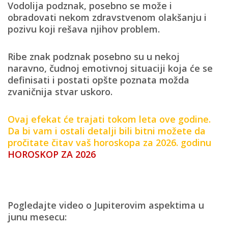
Vodolija podznak
, posebno se može i
obradovati nekom zdravstvenom olakšanju i
pozivu koji rešava njihov problem.
Ribe znak podznak posebno
su u nekoj
naravno, čudnoj emotivnoj situaciji koja će se
definisati i postati opšte poznata možda
zvaničnija stvar uskoro.
Ovaj efekat će trajati tokom leta ove godine.
Da bi vam i ostali detalji bili bitni možete da
pročitate čitav vaš horoskopa za 2026. godinu
HOROSKOP ZA 2026
Pogledajte video o Jupiterovim aspektima u
junu mesecu: