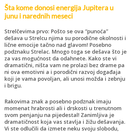
Šta kome donosi energija Jupitera u
junu i narednih meseci
Strelčevima prvo:
Pošto se ova “punoća”
dešava u Strelcu njima su porodične okolnosti i
lične emocije tačno nad glavom! Posebno
podznaku Strelac. Mnogo toga se dešava što je
za vas mogućnost da odahnete. Kako ste vi
dramatični, ništa vam ne prolazi bez drame pa
ni ova emotivni a i porodični razvoj događaja
koji je vama povoljan, ali unosi možda i zebnju
i brigu.
Rakovima znak a posebno podznak
imaju
momenat hrabrosti ali i drskosti u trenutnom
svom penjanju na pijedestal! Zanimljiva je
dramatičnost koja vas stavlja i žižu dešavanja.
Vi ste odlučili da izmete neku svoju slobodu,